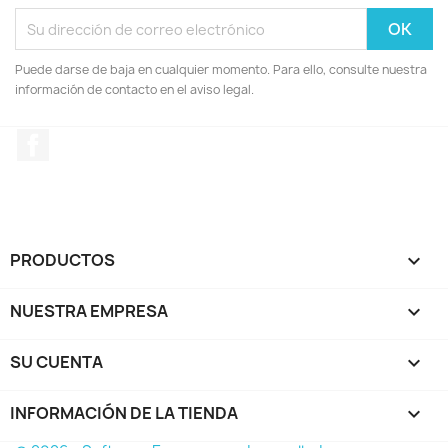
Puede darse de baja en cualquier momento. Para ello, consulte nuestra
información de contacto en el aviso legal.
Facebook
PRODUCTOS

NUESTRA EMPRESA

SU CUENTA

INFORMACIÓN DE LA TIENDA
keyboard_arrow_down