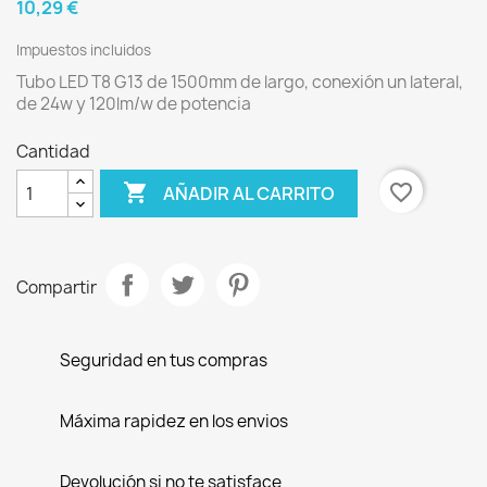
10,29 €
Impuestos incluidos
Tubo LED T8 G13 de 1500mm de largo, conexión un lateral,
de 24w y 120lm/w de potencia
Cantidad

favorite_border
AÑADIR AL CARRITO
Compartir
Seguridad en tus compras
Máxima rapidez en los envios
Devolución si no te satisface