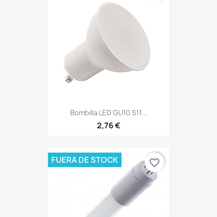
Bombilla LED GU10 S11...
2,76 €
FUERA DE STOCK
favorite_border