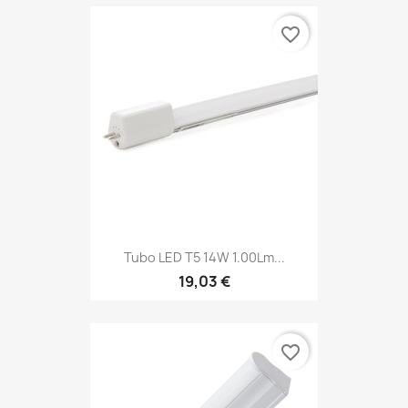
favorite_border
Tubo LED T5 14W 1.00Lm...
19,03 €
favorite_border