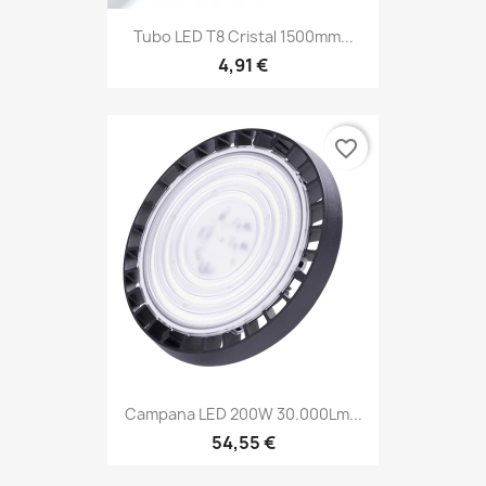
Tubo LED T8 Cristal 1500mm...
4,91 €
favorite_border
Campana LED 200W 30.000Lm...
54,55 €