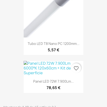
Tubo LED T8 Nano PC 1200mm...
5,57 €
favorite_border
Panel LED 72W 7.900Lm...
78,65 €