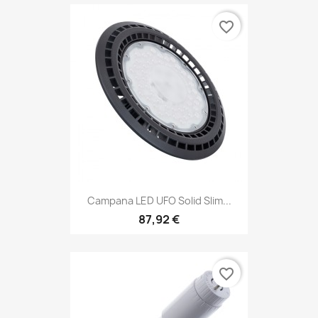
favorite_border
Campana LED UFO Solid Slim...
87,92 €
favorite_border