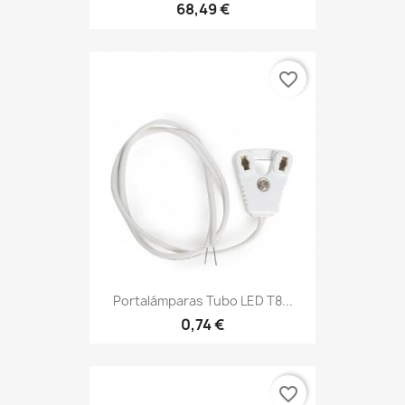
68,49 €
favorite_border
Portalámparas Tubo LED T8...
0,74 €
favorite_border