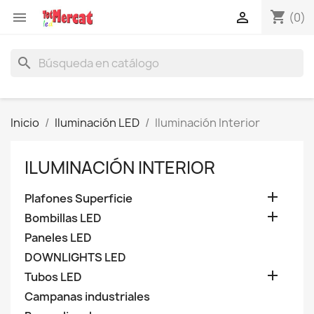
shopping_cart


(0)
search
Inicio
Iluminación LED
Iluminación Interior
ILUMINACIÓN INTERIOR

Plafones Superficie

Bombillas LED
Paneles LED
DOWNLIGHTS LED

Tubos LED
Campanas industriales